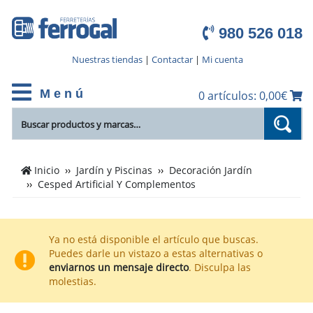
980 526 018
Nuestras tiendas
|
Contactar
|
Mi cuenta
M e n ú
0 artículos: 0,00€
Cientos
Inicio
Jardín y Piscinas
Decoración Jardín
de
Cesped Artificial Y Complementos
productos
de
Cesped
Ya no está disponible el artículo que buscas.
Artificial
Puedes darle un vistazo a estas alternativas o
Y
enviarnos un mensaje directo
. Disculpa las
Complementos
molestias.
en