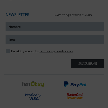
NEWSLETTER
(Date de baja cuando quieras)
términos y condiciones
He leído y acepto los
SUSCRIBIRME
ar tamaño del texto
amaño del texto