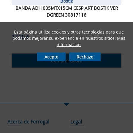
Bostik
BANDA ADH 005MTX15CM CESP.ART BOSTIK VER
DGREEN 30817116
Esta página utiliza cookies y otras tecnologías para que
17,29 €
podamos mejorar su experiencia en nuestros sitios:
Más
información
Acepto
Rechazo
Comprar ahora
Acerca de Ferrogal
Legal