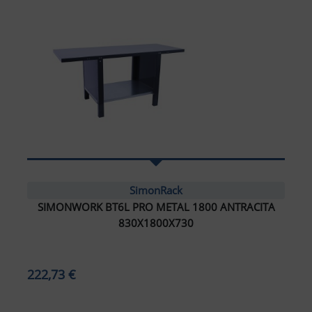
SimonRack
SIMONWORK BT6L PRO METAL 1800 ANTRACITA
830X1800X730
ar tamaño del texto
amaño del texto
222,73 €
ar espaciado del texto