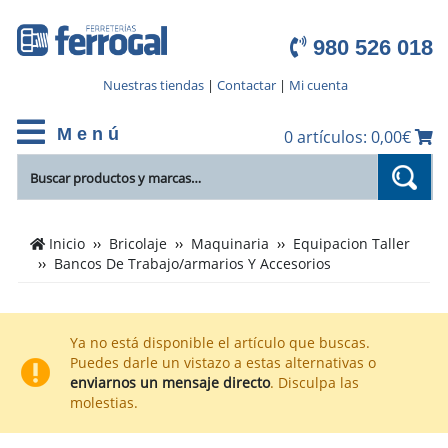
980 526 018
Nuestras tiendas
|
Contactar
|
Mi cuenta
M e n ú
0 artículos: 0,00€
Cientos
Inicio
Bricolaje
Maquinaria
Equipacion Taller
de
Bancos De Trabajo/armarios Y Accesorios
productos
de
Bancos
Ya no está disponible el artículo que buscas.
De
Puedes darle un vistazo a estas alternativas o
Trabajo/armarios
enviarnos un mensaje directo
. Disculpa las
Y
molestias.
Accesorios