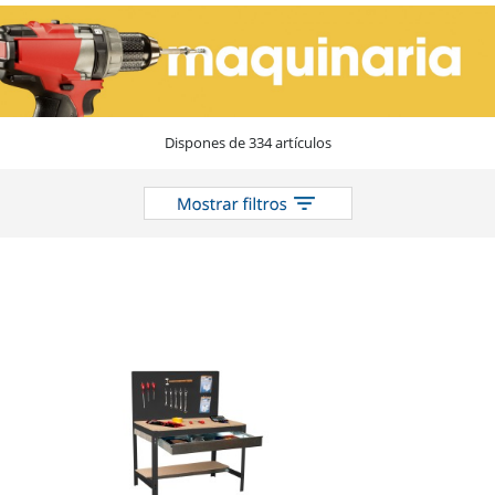
en
el
catálogo
Dispones de 334 artículos