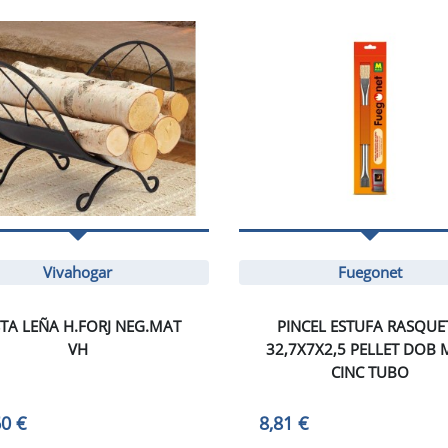
Vivahogar
Fuegonet
TA LEÑA H.FORJ NEG.MAT
PINCEL ESTUFA RASQUE
VH
32,7X7X2,5 PELLET DOB 
CINC TUBO
60 €
8,81 €