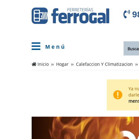
9
M e n ú
Cientos
Inicio
Hogar
Calefaccion Y Climatizacion
de
productos
Ya no
de
darle
Accesorios
mens
Chimenea
en
el