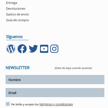
Entrega
Devoluciones
Gastos de envío
Guía de compra
Síguenos
NEWSLETTER
(Date de baja cuando quieras)
ar tamaño del texto
amaño del texto
ar espaciado del texto
términos y condiciones
He leído y acepto los