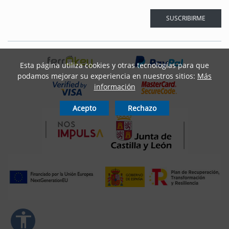
spaciado del texto
SUSCRIBIRME
ar interlineado
nterlineado
Esta página utiliza cookies y otras tecnologías para que
podamos mejorar su experiencia en nuestros sitios:
Más
r colores
información
Acepto
Rechazo
monocromáticos
enlaces
ursor grande
ectura (TDAH)
r animaciones
accessibility