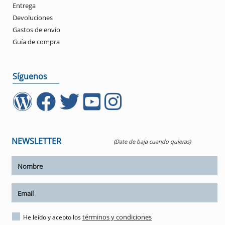
Entrega
Devoluciones
Gastos de envío
Guía de compra
Síguenos
NEWSLETTER
(Date de baja cuando quieras)
ar tamaño del texto
amaño del texto
ar espaciado del texto
términos y condiciones
He leído y acepto los