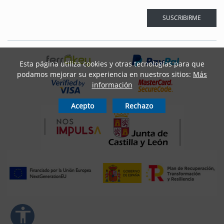
spaciado del texto
SUSCRIBIRME
ar interlineado
nterlineado
Esta página utiliza cookies y otras tecnologías para que
podamos mejorar su experiencia en nuestros sitios:
Más
r colores
información
Acepto
Rechazo
monocromáticos
enlaces
ursor grande
ectura (TDAH)
r animaciones
accessibility