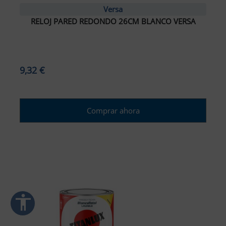
Versa
RELOJ PARED REDONDO 26CM BLANCO VERSA
ar interlineado
nterlineado
9,32 €
r colores
monocromáticos
Comprar ahora
enlaces
ursor grande
ectura (TDAH)
r animaciones
accessibility
ración de Accesibilidad