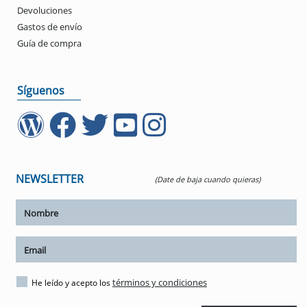
Devoluciones
Gastos de envío
Guía de compra
Síguenos
NEWSLETTER
(Date de baja cuando quieras)
ar tamaño del texto
amaño del texto
ar espaciado del texto
términos y condiciones
He leído y acepto los