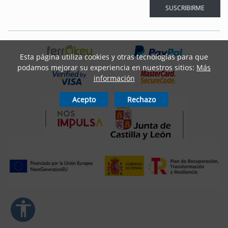
spaciado del texto
SUSCRIBIRME
ar interlineado
nterlineado
Esta página utiliza cookies y otras tecnologías para que
podamos mejorar su experiencia en nuestros sitios:
Más
r colores
información
monocromáticos
Acepto
Rechazo
enlaces
ursor grande
ectura (TDAH)
r animaciones
accessibility
ración de Accesibilidad