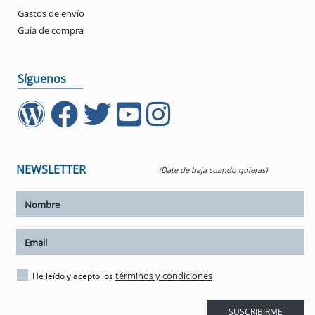
Gastos de envío
Guía de compra
Síguenos
NEWSLETTER
(Date de baja cuando quieras)
ar tamaño del texto
amaño del texto
ar espaciado del texto
términos y condiciones
He leído y acepto los
spaciado del texto
SUSCRIBIRME