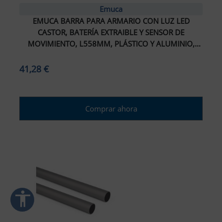
Emuca
EMUCA BARRA PARA ARMARIO CON LUZ LED
ar interlineado
CASTOR, BATERÍA EXTRAIBLE Y SENSOR DE
MOVIMIENTO, L558MM, PLÁSTICO Y ALUMINIO,
nterlineado
PINTADO NEGRO TEXTURIZADO
41,28 €
r colores
monocromáticos
Comprar ahora
enlaces
ursor grande
ectura (TDAH)
r animaciones
accessibility
ración de Accesibilidad