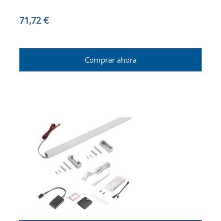
LONGITUD 1.150MM, LUZ BLANCA CÁLIDA 2.700K,
PLÁSTICO Y ALUMINIO, TITANIO
71,72 €
Comprar ahora