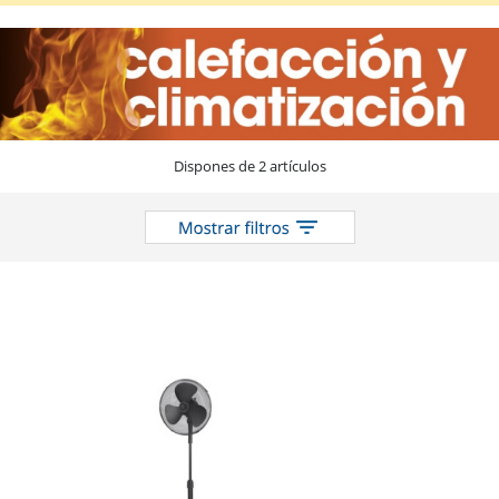
Box
Fan
Y
Torres)
en
el
catálogo
Dispones de 2 artículos