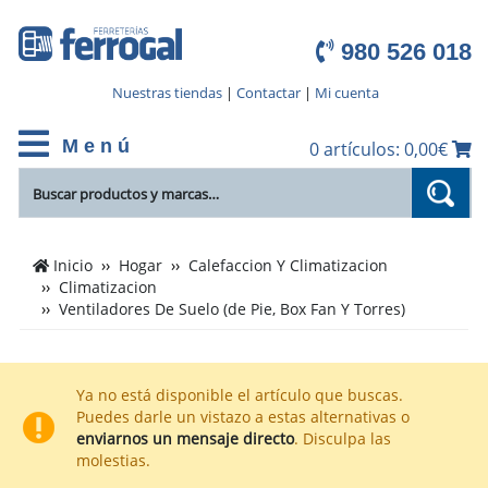
980 526 018
Nuestras tiendas
|
Contactar
|
Mi cuenta
M e n ú
0 artículos: 0,00€
Cientos
Inicio
Hogar
Calefaccion Y Climatizacion
de
Climatizacion
productos
Ventiladores De Suelo (de Pie, Box Fan Y Torres)
de
Ventiladores
De
Ya no está disponible el artículo que buscas.
Suelo
Puedes darle un vistazo a estas alternativas o
(de
enviarnos un mensaje directo
. Disculpa las
molestias.
Pie,