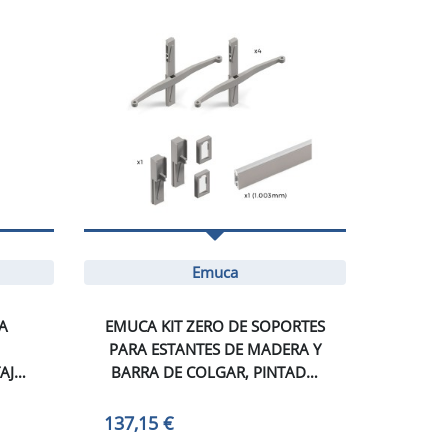
Emuca
A
EMUCA KIT ZERO DE SOPORTES
PARA ESTANTES DE MADERA Y
AJE
BARRA DE COLGAR, PINTADO
COLOR PIEDRA, ALUMINIO Y
 KIT
ZAMAK Y PLÁSTICO, 1 KIT
137,15 €