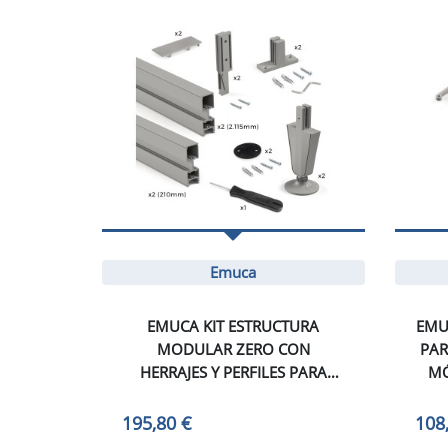
Emuca
EMUCA KIT ESTRUCTURA
EMU
MODULAR ZERO CON
PAR
HERRAJES Y PERFILES PARA
MÓ
MONTAJE AL SUELO Y A PARED
PIE
CON NIVELADOR CIRCULAR, 1
195,80 €
108
KIT