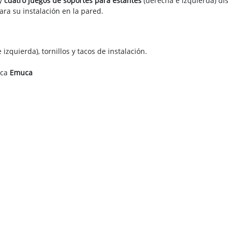
y
cuatro juegos de soportes para estantes
(derecha e izquierda) di
ra su instalación en la pared.
zquierda), tornillos y tacos de instalación.
rca
Emuca