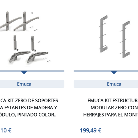
Emuca
Emuca
CA KIT ZERO DE SOPORTES
EMUCA KIT ESTRUCTUR
A ESTANTES DE MADERA Y
MODULAR ZERO CON
DULO, PINTADO COLOR
HERRAJES PARA EL MONT
DRA, ZAMAK Y PLÁSTICO, 1
DE FIJACIÓN A PARED,
KIT
PINTADO COLOR PIEDRA, 1
,10 €
199,49 €