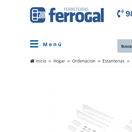
9
M e n ú
Inicio
Hogar
Ordenacion
Estanterias