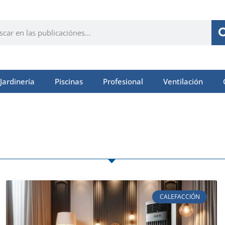
Jardinería
Piscinas
Profesional
Ventilación
CALEFACCIÓN