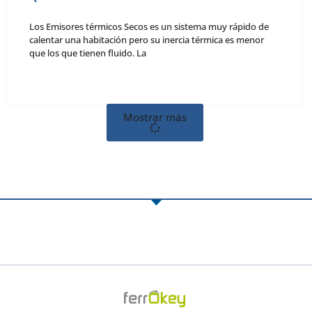
Los Emisores térmicos Secos es un sistema muy rápido de
calentar una habitación pero su inercia térmica es menor
que los que tienen fluido. La
Mostrar más